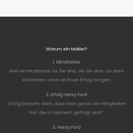
Warum ein Makler?
1. Mitarbeiter
Weil wir Mitarbeiter für Sie sind, die Sie aber nur dann
entlohnen, wenn wir Ihnen Erfolg bringen.
2. Erfolg Henry Ford
„Erfolg besteht darin, dass man genau die Fähigkeiten
hat, die im Moment gefragt sind.“
3. Henry Ford